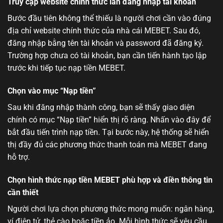
Truy cập website chính thức lẫn đăng nhập tài khoản
Bước đầu tiên không thể thiếu là người chơi cần vào đúng
địa chỉ website chính thức của nhà cái MEBET. Sau đó,
đăng nhập bằng tên tài khoản và password đã đăng ký.
Trường hợp chưa có tài khoản, bạn cần tiến hành tạo lập
trước khi tiếp tục nạp tiền MEBET.
Chọn vào mục “Nạp tiền”
Sau khi đăng nhập thành công, bạn sẽ thấy giao diện
chính có mục “Nạp tiền” hiển thị rõ ràng. Nhấn vào đây để
bắt đầu tiến trình nạp tiền. Tại bước này, hệ thống sẽ hiển
thị đầy đủ các phương thức thanh toán mà MEBET đang
hỗ trợ.
Chọn hình thức nạp tiền MEBET phù hợp và điền thông tin
cần thiết
Người chơi lựa chọn phương thức mong muốn: ngân hàng,
ví điện tử, thẻ cào hoặc tiền ảo. Mỗi hình thức sẽ yêu cầu