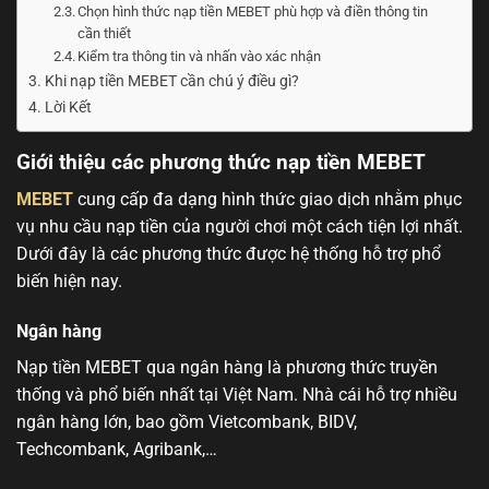
Chọn hình thức nạp tiền MEBET phù hợp và điền thông tin
cần thiết
Kiểm tra thông tin và nhấn vào xác nhận
Khi nạp tiền MEBET cần chú ý điều gì?
Lời Kết
Giới thiệu các phương thức nạp tiền MEBET
MEBET
cung cấp đa dạng hình thức giao dịch nhằm phục
vụ nhu cầu nạp tiền của người chơi một cách tiện lợi nhất.
Dưới đây là các phương thức được hệ thống hỗ trợ phổ
biến hiện nay.
Ngân hàng
Nạp tiền MEBET qua ngân hàng là phương thức truyền
thống và phổ biến nhất tại Việt Nam. Nhà cái hỗ trợ nhiều
ngân hàng lớn, bao gồm Vietcombank, BIDV,
Techcombank, Agribank,…