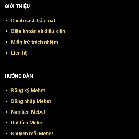
GIỚI THIỆU
Chính sách bảo mật
Điều khoản và điều kiện
Miễn trừ trách nhiệm
Liên hệ
HƯỚNG DẪN
Đăng ký Mebet
Đăng nhập Mebet
Nạp tiền Mebet
Rút tiền Mebet
Khuyến mãi Mebet