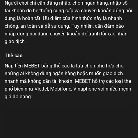
Người chơi chỉ cần đăng nhập, chọn ngân hàng, nhập số
tài khoản do hệ thống cung cấp và chuyển khoản đúng nội
dung là hoàn tất. Ưu điểm của hình thức này là nhanh
chóng, an toàn và dễ sử dụng. Tuy nhiên, cần đảm bảo
nhập đúng nội dung chuyển khoản để tránh lỗi xác nhận
giao dịch.
Thẻ cào
Nạp tiền MEBET bằng thẻ cào là lựa chọn phù hợp cho
những ai không dùng ngân hàng hoặc muốn giao dịch
nhanh mà không cần tài khoản. MEBET hỗ trợ các loại thẻ
phổ biến như Viettel, Mobifone, Vinaphone với nhiều mệnh
giá đa dạng.