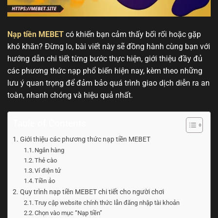
Nạp tiền MEBET
có khiến bạn cảm thấy bối rối hoặc gặp
khó khăn? Đừng lo, bài viết này sẽ đồng hành cùng bạn với
hướng dẫn chi tiết từng bước thực hiện, giới thiệu đầy đủ
các phương thức nạp phổ biến hiện nay, kèm theo những
lưu ý quan trọng để đảm bảo quá trình giao dịch diễn ra an
toàn, nhanh chóng và hiệu quả nhất.
Table of Contents
Giới thiệu các phương thức nạp tiền MEBET
Ngân hàng
Thẻ cào
Ví điện tử
Tiền ảo
Quy trình nạp tiền MEBET chi tiết cho người chơi
Truy cập website chính thức lẫn đăng nhập tài khoản
Chọn vào mục “Nạp tiền”