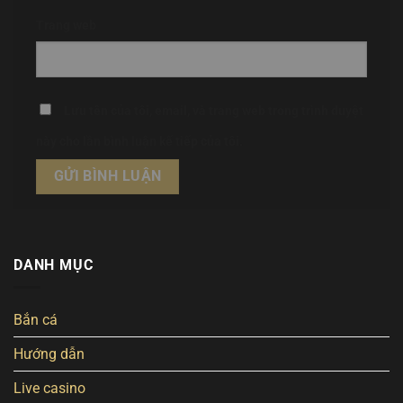
Trang web
Lưu tên của tôi, email, và trang web trong trình duyệt
này cho lần bình luận kế tiếp của tôi.
DANH MỤC
Bắn cá
Hướng dẫn
Live casino