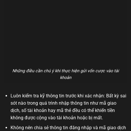
Những điều cần chú ý khi thực hiện gửi vốn cược vào tài
khoản
Luôn kiểm tra kỹ thông tin trước khi xác nhận: Bất kỳ sai
sót nào trong quá trình nhập thông tin như mã giao
dịch, số tài khoản hay mã thẻ đều có thể khiến tiền
không được cộng vào tài khoản hoặc bị mất.
Không nên chia sẻ thông tin đăng nhập và mã giao dịch